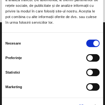
Septimia Resort
rețele sociale, de publicitate și de analize informații cu
privire la modul în care folosiți site-ul nostru. Aceștia le
pot combina cu alte informații oferite de dvs. sau culese
în urma folosirii serviciilor lor.
Selecția
Necesare
consimțământului
Evenimente
Ajutor
Preferinţe
Teatru
Cum comand bilete?
Concerte si
Statistici
festivaluri
Plata online sau cash
Sport
eBilet printat acasa
Marketing
Pentru copii
Cultura
Livrare prin curier
Diverse