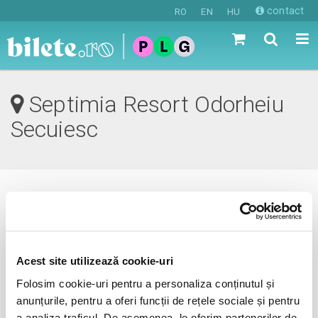
contact
RO
EN
HU
Septimia Resort Odorheiu
Secuiesc
0 evenimente in viitorul apropiat
revino mai tarziu
Acest site utilizează cookie-uri
Folosim cookie-uri pentru a personaliza conținutul și
anunțurile, pentru a oferi funcții de rețele sociale și pentru
anunta-ma pe email cand apare urmatorul eveniment la
a analiza traficul. De asemenea, le oferim partenerilor de