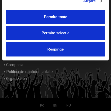
Afişare
Calendar
Returnare bilete
Permite toate
Duplicare bilete
Despre noi
Permite selecția
Contact
Respinge
Termeni si conditii
Despre Cookies
Compania
Politica de confidentialitate
Organizatori
RO
EN
HU