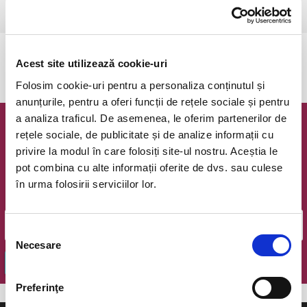
Ramnicu Valcea, Cinema Geo Saizescu
vezi pe harta
Evenimentul a expirat.
Acest site utilizează cookie-uri
Folosim cookie-uri pentru a personaliza conținutul și
anunțurile, pentru a oferi funcții de rețele sociale și pentru
a analiza traficul. De asemenea, le oferim partenerilor de
Newsletter @ Bilete.ro
rețele sociale, de publicitate și de analize informații cu
privire la modul în care folosiți site-ul nostru. Aceștia le
Oferte exclusive si o editie saptamanala cu cele mai noi
pot combina cu alte informații oferite de dvs. sau culese
evenimente.
în urma folosirii serviciilor lor.
Email
Selecția
Necesare
consimțământului
OK
Preferinţe