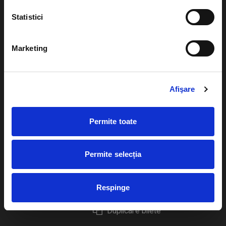
Statistici
Marketing
Evenimente
Ajutor
Teatru
Cum comand bilete?
Afişare
Concerte si
festivaluri
Plata online sau cash
Permite toate
Sport
eBilet printat acasa
Pentru copii
Cultura
Permite selecția
Livrare prin curier
Diverse
Calendar
Returnare bilete
Respinge
Duplicare bilete