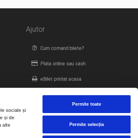
Ajutor
Cum comand bilete?
Plata online sau cash
eBilet printat acasa
Livrare prin curier
Permite toate
Returnare bilete
le sociale și
e și de
Permite selecția
u alte
Duplicare bilete