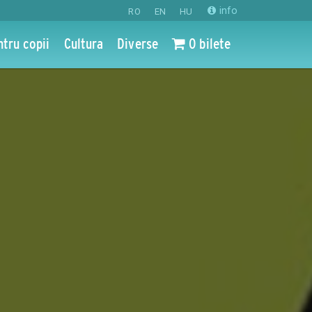
info
RO
EN
HU
ntru copii
Cultura
Diverse
0 bilete