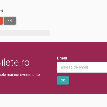
a
Email
lete.ro
cele mai noi evenimente.
OK