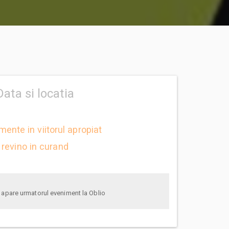
Data si locatia
mente in viitorul apropiat
revino in curand
anunta-ma pe email cand apare urmatorul eveniment la Oblio