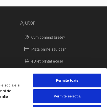
Ajutor
Cum comand bilete?
Plata online sau cash
eBilet printat acasa
Livrare prin curier
Permite toate
Returnare bilete
le sociale și
e și de
Permite selecția
u alte
Duplicare bilete