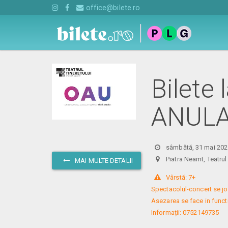
office@bilete.ro
Bilete
ANUL
sâmbătă, 31 mai 202
Piatra Neamt, Teatru
MAI MULTE DETALII
 Vârstă: 7+

Spectacolul-concert se joac
Asezarea se face in functie
Informații: 0752149735