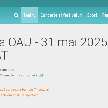
Teatru
Concerte si festivaluri
Sport
Pe
 la OAU - 31 mai 2025
AT
5 ora 18:00
l Tineretului
vezi pe harta
ă outdoor, la Teatrului Tineretului.

 de ora sosirii la spectacol.
