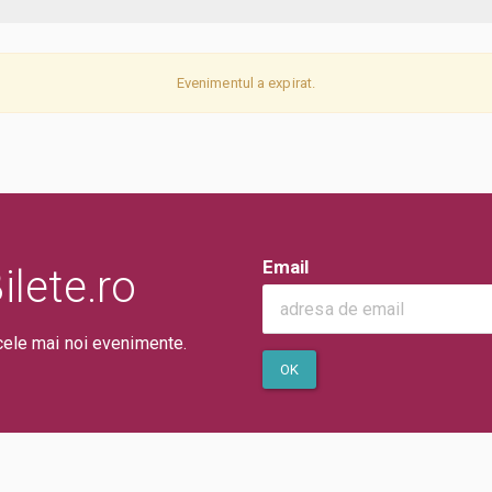
Evenimentul a expirat.
Email
lete.ro
cele mai noi evenimente.
OK