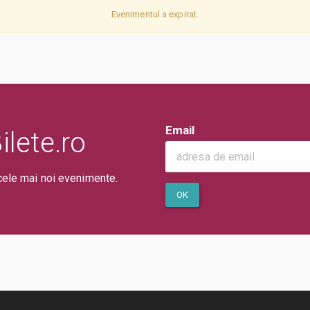
Evenimentul a expirat.
Email
lete.ro
cele mai noi evenimente.
OK