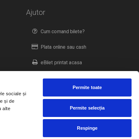
Ajutor
Cum comand bilete?
Plata online sau cash
eBilet printat acasa
Livrare prin curier
Permite toate
Returnare bilete
le sociale și
e și de
Permite selecția
u alte
Duplicare bilete
Respinge