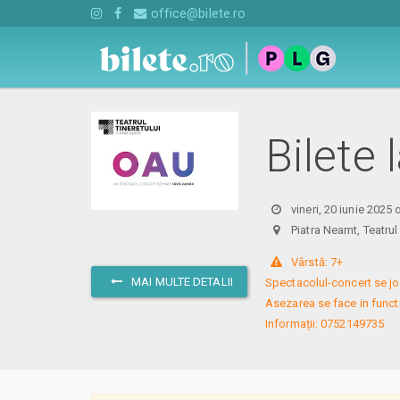
office@bilete.ro
Bilete 
vineri, 20 iunie 2025 
Piatra Neamt, Teatru
 Vârstă: 7+

MAI MULTE DETALII
Spectacolul-concert se joac
Asezarea se face in functie
Informații: 0752149735