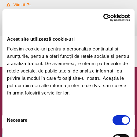
 Vârstă: 7+

Spectacolul-concert se joacă outdoor, la Teatrului Tineretului.

Asezarea se face in functie de ora sosirii la spectacol.

Informații: 0752149735
Acest site utilizează cookie-uri
Evenimentul a expirat.
Folosim cookie-uri pentru a personaliza conținutul și
anunțurile, pentru a oferi funcții de rețele sociale și pentru
a analiza traficul. De asemenea, le oferim partenerilor de
rețele sociale, de publicitate și de analize informații cu
privire la modul în care folosiți site-ul nostru. Aceștia le
Newsletter @ Bilete.ro
pot combina cu alte informații oferite de dvs. sau culese
în urma folosirii serviciilor lor.
Oferte exclusive si o editie saptamanala cu cele mai noi
evenimente.
Email
Selecția
Necesare
consimțământului