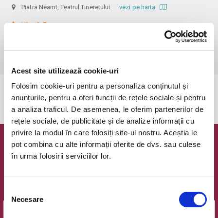
Piatra Neamt, Teatrul Tineretului
vezi pe harta
 Vârstă: 7+

Spectacolul-concert se joacă outdoor, la Teatrului Tineretului.

Asezarea se face in functie de ora sosirii la spectacol.

Informații: 0752149735
Acest site utilizează cookie-uri
Folosim cookie-uri pentru a personaliza conținutul și
Evenimentul a expirat.
anunțurile, pentru a oferi funcții de rețele sociale și pentru
a analiza traficul. De asemenea, le oferim partenerilor de
rețele sociale, de publicitate și de analize informații cu
privire la modul în care folosiți site-ul nostru. Aceștia le
pot combina cu alte informații oferite de dvs. sau culese
Newsletter @ Bilete.ro
în urma folosirii serviciilor lor.
Oferte exclusive si o editie saptamanala cu cele mai noi
evenimente.
Selecția
Email
Necesare
consimțământului