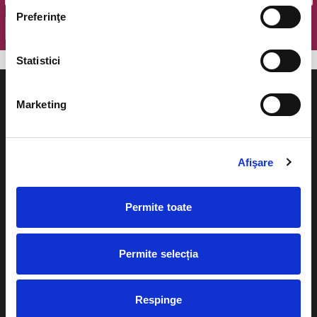
Preferinţe
OK
Statistici
Marketing
Evenimente
Ajutor
Afişare
Teatru
Cum comand bilete?
Concerte si
Permite toate
festivaluri
Plata online sau cash
Sport
Permite selecția
eBilet printat acasa
Pentru copii
Cultura
Livrare prin curier
Respinge
Diverse