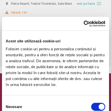
Piatra Neamt, Teatrul Tineretului, Sala Mare
vezi pe harta
 Vârstă: 14+

Informații: 0752149735

! Accesul se face cu respectarea de către participanți a distanțării de 2 
metri între persoane.

Fiecare spectator va trece prin filtrul de verificare a temperaturii.

Acest site utilizează cookie-uri
Fiecare spectator va trebui să poarte mască pe toată perioada 
evenimentului.

Folosim cookie-uri pentru a personaliza conținutul și
Achiziționarea biletului reprezintă acordul dumneavoastră pentru 
anunțurile, pentru a oferi funcții de rețele sociale și pentru
regulile enunțate anterior.
a analiza traficul. De asemenea, le oferim partenerilor de
rețele sociale, de publicitate și de analize informații cu
privire la modul în care folosiți site-ul nostru. Aceștia le
pot combina cu alte informații oferite de dvs. sau culese
Newsletter @ Bilete.ro
în urma folosirii serviciilor lor.
Oferte exclusive si o editie saptamanala cu cele mai noi
evenimente.
Selecția
Necesare
consimțământului
Email