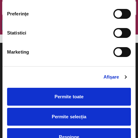
Preferinţe
OK
Statistici
Marketing
Afişare
Evenimente
Ajutor
Teatru
Permite toate
Cum comand bilete?
Concerte si
festivaluri
Plata online sau cash
Permite selecția
Sport
eBilet printat acasa
Pentru copii
Cultura
Respinge