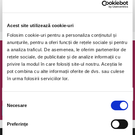
joi, 23 iunie 2022 ora 20:00
Cluj-Napoca, Teatrul National Cluj-Napoca, Sala Mare
vezi pe harta
Acest site utilizează cookie-uri
Folosim cookie-uri pentru a personaliza conținutul și
anunțurile, pentru a oferi funcții de rețele sociale și pentru
a analiza traficul. De asemenea, le oferim partenerilor de
Newsletter @ Bilete.ro
rețele sociale, de publicitate și de analize informații cu
privire la modul în care folosiți site-ul nostru. Aceștia le
Oferte exclusive si o editie saptamanala cu cele mai noi
pot combina cu alte informații oferite de dvs. sau culese
evenimente.
în urma folosirii serviciilor lor.
Email
Selecția
Necesare
consimțământului
OK
Preferinţe