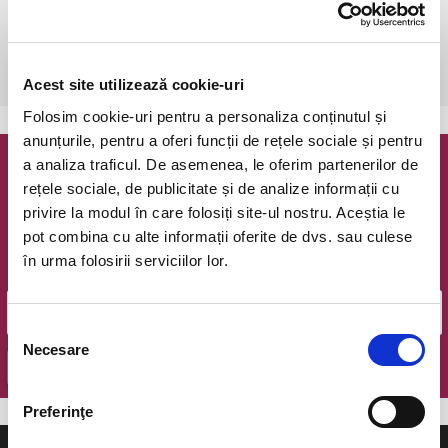
duminică, 23 ianuarie 2022 ora 19:00
Cluj-Napoca, Teatrul National Cluj-Napoca, Sala Mare
vezi pe harta
Acest site utilizează cookie-uri
Folosim cookie-uri pentru a personaliza conținutul și
anunțurile, pentru a oferi funcții de rețele sociale și pentru
a analiza traficul. De asemenea, le oferim partenerilor de
Newsletter @ Bilete.ro
rețele sociale, de publicitate și de analize informații cu
privire la modul în care folosiți site-ul nostru. Aceștia le
Oferte exclusive si o editie saptamanala cu cele mai noi
pot combina cu alte informații oferite de dvs. sau culese
evenimente.
în urma folosirii serviciilor lor.
Email
Selecția
Necesare
consimțământului
OK
Preferinţe