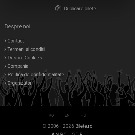
Duplicare bilete
Despre noi
Contact
Termeni si conditii
Despre Cookies
Compania
Politica de confidentialitate
Organizatori
RO
EN
HU
© 2006 - 2026
Bilete.ro
A.N.P.C.
O.D.R.