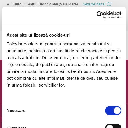
Giurgiu, Teatrul Tudor Vianu (Sala Mare)
vezi pe harta
 Biletele cu reducere se pot achizitiona exclusiv de la casa de 
bilete a teatrului.
Acest site utilizează cookie-uri
Evenimentul a expirat.
Folosim cookie-uri pentru a personaliza conținutul și
anunțurile, pentru a oferi funcții de rețele sociale și pentru
a analiza traficul. De asemenea, le oferim partenerilor de
rețele sociale, de publicitate și de analize informații cu
privire la modul în care folosiți site-ul nostru. Aceștia le
Newsletter @ Bilete.ro
pot combina cu alte informații oferite de dvs. sau culese
în urma folosirii serviciilor lor.
Oferte exclusive si o editie saptamanala cu cele mai noi
evenimente.
Email
Selecția
Necesare
consimțământului
OK