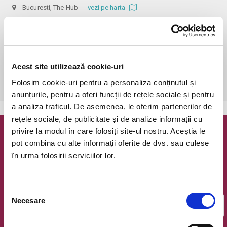
Bucuresti, The Hub
vezi pe harta
 În funcție de ora de începere, accesul în sală se poate face cu o 
oră / cu 40 minute mai devreme, fiind permis cu până la 10 minute 
înainte de spectacol. Așezarea se realizează la mese de 2 (nr. limitat), 3 
sau 4 locuri, în regim de teatru-cafenea (în funcție de disponibilitatea 
Acest site utilizează cookie-uri
de la fața locului, există posibilitatea împărțirii mesei cu alte persoane). 
Folosim cookie-uri pentru a personaliza conținutul și
Informații suplimentare, la nr. de telefon 0773 825 249.
anunțurile, pentru a oferi funcții de rețele sociale și pentru
a analiza traficul. De asemenea, le oferim partenerilor de
rețele sociale, de publicitate și de analize informații cu
privire la modul în care folosiți site-ul nostru. Aceștia le
Newsletter @ Bilete.ro
pot combina cu alte informații oferite de dvs. sau culese
în urma folosirii serviciilor lor.
Oferte exclusive si o editie saptamanala cu cele mai noi
evenimente.
Email
Selecția
Necesare
consimțământului