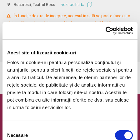
Bucuresti, Teatrul Roșu
vezi pe harta
 În funcție de ora de începere, accesul în sală se poate face cu o 
oră / cu 40 minute mai devreme, fiind permis cu până la 10 minute 
înainte de spectacol. Așezarea se realizează la mese de 2 (nr. limitat), 3 
sau 4 locuri, în regim de teatru-cafenea (în funcție de disponibilitatea 
de la fața locului, există posibilitatea împărțirii mesei cu alte persoane). 
Informații suplimentare, la nr. de telefon 0773 825 249.
Acest site utilizează cookie-uri
Folosim cookie-uri pentru a personaliza conținutul și
anunțurile, pentru a oferi funcții de rețele sociale și pentru
Evenimentul a expirat.
a analiza traficul. De asemenea, le oferim partenerilor de
rețele sociale, de publicitate și de analize informații cu
privire la modul în care folosiți site-ul nostru. Aceștia le
pot combina cu alte informații oferite de dvs. sau culese
în urma folosirii serviciilor lor.
Newsletter @ Bilete.ro
Oferte exclusive si o editie saptamanala cu cele mai noi
evenimente.
Selecția
Necesare
consimțământului
Email