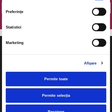
Preferinţe
OK
Statistici
Marketing
Afişare
Evenimente
Ajutor
Teatru
Permite toate
Cum comand bilete?
Concerte si
festivaluri
Plata online sau cash
Permite selecția
Sport
eBilet printat acasa
Pentru copii
Respinge