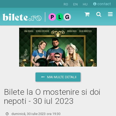
contact
RO
EN
HU
MAI MULTE DETALII
Bilete la O mostenire si doi
nepoti - 30 iul 2023
duminică, 30 iulie 2023 ora 19:30