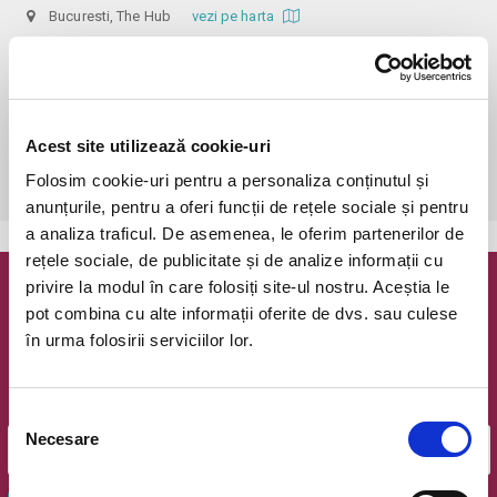
Bucuresti, The Hub
vezi pe harta
 În funcție de ora de începere, accesul în sală se poate face cu o 
oră / cu 40 minute mai devreme, fiind permis cu până la 10 minute 
înainte de spectacol. Așezarea se realizează la mese de 2 (nr. limitat), 3 
sau 4 locuri, în regim de teatru-cafenea (în funcție de disponibilitatea 
Acest site utilizează cookie-uri
de la fața locului, există posibilitatea împărțirii mesei cu alte persoane). 
Folosim cookie-uri pentru a personaliza conținutul și
Informații suplimentare, la nr. de telefon 0773 825 249.
anunțurile, pentru a oferi funcții de rețele sociale și pentru
a analiza traficul. De asemenea, le oferim partenerilor de
rețele sociale, de publicitate și de analize informații cu
privire la modul în care folosiți site-ul nostru. Aceștia le
Newsletter @ Bilete.ro
pot combina cu alte informații oferite de dvs. sau culese
în urma folosirii serviciilor lor.
Oferte exclusive si o editie saptamanala cu cele mai noi
evenimente.
Email
Selecția
Necesare
consimțământului