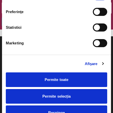
Preferinţe
OK
Statistici
Marketing
Afişare
Evenimente
Ajutor
Teatru
Permite toate
Cum comand bilete?
Concerte si
festivaluri
Plata online sau cash
Permite selecția
Sport
eBilet printat acasa
Pentru copii
Respinge