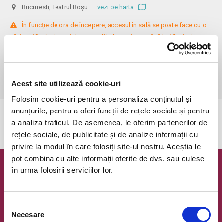
Bucuresti, Teatrul Roșu
vezi pe harta
 În funcție de ora de începere, accesul în sală se poate face cu o 
oră / cu 40 minute mai devreme, fiind permis cu până la 10 minute 
înainte de spectacol. Așezarea se realizează la mese de 2 (nr. limitat), 3 
sau 4 locuri, în regim de teatru-cafenea (în funcție de disponibilitatea 
de la fața locului, există posibilitatea împărțirii mesei cu alte persoane). 
Informații suplimentare, la nr. de telefon 0773 825 249.
Acest site utilizează cookie-uri
Folosim cookie-uri pentru a personaliza conținutul și
anunțurile, pentru a oferi funcții de rețele sociale și pentru
Evenimentul a expirat.
a analiza traficul. De asemenea, le oferim partenerilor de
rețele sociale, de publicitate și de analize informații cu
privire la modul în care folosiți site-ul nostru. Aceștia le
pot combina cu alte informații oferite de dvs. sau culese
în urma folosirii serviciilor lor.
Newsletter @ Bilete.ro
Oferte exclusive si o editie saptamanala cu cele mai noi
evenimente.
Selecția
Necesare
consimțământului
Email