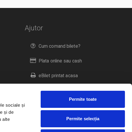
Ajutor
Cum comand bilete?
Plata online sau cash
eBilet printat acasa
Livrare prin curier
Permite toate
Returnare bilete
le sociale și
e și de
Permite selecția
u alte
Duplicare bilete