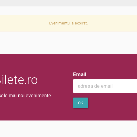
Evenimentul a expirat.
Email
lete.ro
cele mai noi evenimente.
OK