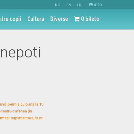
info
RO
EN
HU
ntru copii
Cultura
Diverse
0 bilete
 nepoti
iind permis cu până la 10 
 teatru-cafenea (în 
mații suplimentare, la nr. 