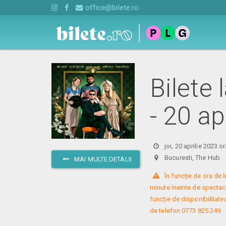
office@bilete.ro
Bilete 
- 20 a
joi, 20 aprilie 2023 o
Bucuresti, The Hu
MAI MULTE DETALII
 În funcție de ora de
minute înainte de spectacol
funcție de disponibilitatea
de telefon 0773 825 249.