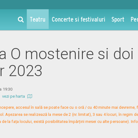
Teatru
Concerte si festivaluri
Sport
Pe
la O mostenire si doi
pr 2023
ra 19:30
b
vezi pe harta
 începere, accesul în sală se poate face cu o oră / cu 40 minute mai devreme, f
. Așezarea se realizează la mese de 2 (nr. limitat), 3 sau 4 locuri, în regim de
 de la fața locului, există posibilitatea împărțirii mesei cu alte persoane). Infor