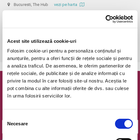
Bucuresti, The Hub
vezi pe harta
 Accesul se poate face cu maximum o oră - cu minimum 15 minute 
mai devreme. Biletele online necesită și rezervare nominală de locuri (la 
mese), la nr. de telefon 0773 825 249, iar așezarea se realizează în 
ordinea în care s-a rezervat. Mesele sunt de 3 sau 4 locuri, iar achiziția 
Acest site utilizează cookie-uri
unuia sau a 2 bilete presupune ocuparea unuia sau a 2 locuri, alături de 
Folosim cookie-uri pentru a personaliza conținutul și
alte persoane.
anunțurile, pentru a oferi funcții de rețele sociale și pentru
a analiza traficul. De asemenea, le oferim partenerilor de
rețele sociale, de publicitate și de analize informații cu
privire la modul în care folosiți site-ul nostru. Aceștia le
Newsletter @ Bilete.ro
pot combina cu alte informații oferite de dvs. sau culese
în urma folosirii serviciilor lor.
Oferte exclusive si o editie saptamanala cu cele mai noi
evenimente.
Email
Selecția
Necesare
consimțământului