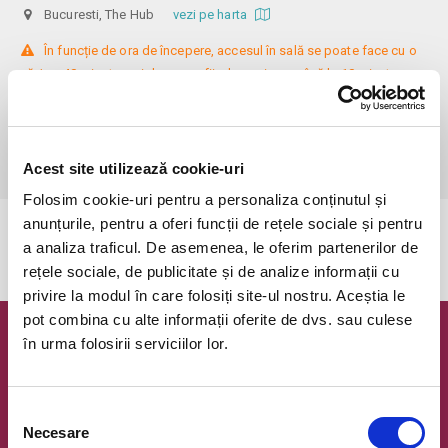
Bucuresti, The Hub
vezi pe harta
 În funcție de ora de începere, accesul în sală se poate face cu o 
oră / cu 40 minute mai devreme, fiind permis cu până la 10 minute 
înainte de spectacol. Așezarea se realizează la mese de 2 (nr. limitat), 3 
sau 4 locuri, în regim de teatru-cafenea (în funcție de disponibilitatea 
de la fața locului, există posibilitatea împărțirii mesei cu alte persoane). 
Informații suplimentare, la nr. de telefon 0773 825 249.
Acest site utilizează cookie-uri
Folosim cookie-uri pentru a personaliza conținutul și
anunțurile, pentru a oferi funcții de rețele sociale și pentru
Evenimentul a expirat.
a analiza traficul. De asemenea, le oferim partenerilor de
rețele sociale, de publicitate și de analize informații cu
privire la modul în care folosiți site-ul nostru. Aceștia le
pot combina cu alte informații oferite de dvs. sau culese
în urma folosirii serviciilor lor.
Newsletter @ Bilete.ro
Oferte exclusive si o editie saptamanala cu cele mai noi
evenimente.
Selecția
Necesare
consimțământului
Email