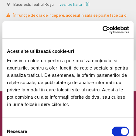
Bucuresti, Teatrul Roșu
vezi pe harta
 În funcție de ora de începere, accesul în sală se poate face cu o 
oră / cu 40 minute mai devreme, fiind permis cu până la 10 minute 
înainte de spectacol. Așezarea se realizează la mese de 2 (nr. limitat), 3 
sau 4 locuri, în regim de teatru-cafenea (în funcție de disponibilitatea 
de la fața locului, există posibilitatea împărțirii mesei cu alte persoane). 
Informații suplimentare, la nr. de telefon 0773 825 249.
Acest site utilizează cookie-uri
Folosim cookie-uri pentru a personaliza conținutul și
anunțurile, pentru a oferi funcții de rețele sociale și pentru
Evenimentul a expirat.
a analiza traficul. De asemenea, le oferim partenerilor de
rețele sociale, de publicitate și de analize informații cu
privire la modul în care folosiți site-ul nostru. Aceștia le
pot combina cu alte informații oferite de dvs. sau culese
în urma folosirii serviciilor lor.
Newsletter @ Bilete.ro
Oferte exclusive si o editie saptamanala cu cele mai noi
evenimente.
Selecția
Necesare
consimțământului
Email