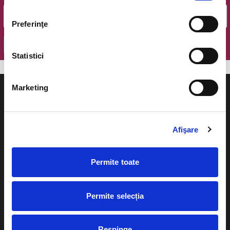
Preferinţe
OK
Statistici
Marketing
Afişare
Evenimente
Ajutor
Teatru
Permite toate
Cum comand bilete?
Concerte si
festivaluri
Plata online sau cash
Permite selecția
Sport
eBilet printat acasa
Pentru copii
Respinge