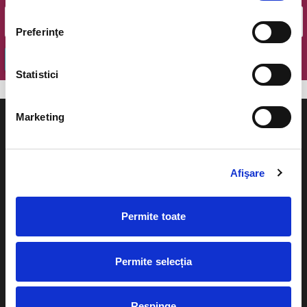
Preferinţe
OK
Statistici
Marketing
Afişare
Evenimente
Ajutor
Teatru
Permite toate
Cum comand bilete?
Concerte si
festivaluri
Plata online sau cash
Permite selecția
Sport
eBilet printat acasa
Pentru copii
Respinge