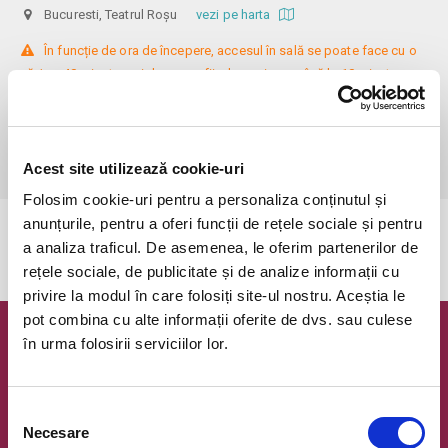
Bucuresti, Teatrul Roșu
vezi pe harta
 În funcție de ora de începere, accesul în sală se poate face cu o 
oră / cu 40 minute mai devreme, fiind permis cu până la 10 minute 
înainte de spectacol. Așezarea se realizează la mese de 2 (nr. limitat), 3 
sau 4 locuri, în regim de teatru-cafenea (în funcție de disponibilitatea 
de la fața locului, există posibilitatea împărțirii mesei cu alte persoane). 
Informații suplimentare, la nr. de telefon 0773 825 249.
Acest site utilizează cookie-uri
Folosim cookie-uri pentru a personaliza conținutul și
anunțurile, pentru a oferi funcții de rețele sociale și pentru
Evenimentul a expirat.
a analiza traficul. De asemenea, le oferim partenerilor de
rețele sociale, de publicitate și de analize informații cu
privire la modul în care folosiți site-ul nostru. Aceștia le
pot combina cu alte informații oferite de dvs. sau culese
în urma folosirii serviciilor lor.
Newsletter @ Bilete.ro
Oferte exclusive si o editie saptamanala cu cele mai noi
evenimente.
Selecția
Necesare
consimțământului
Email