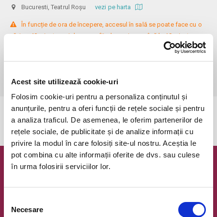
Bucuresti, Teatrul Roșu
vezi pe harta
 În funcție de ora de începere, accesul în sală se poate face cu o 
oră / cu 40 minute mai devreme, fiind permis cu până la 10 minute 
înainte de spectacol. Așezarea se realizează la mese de 2 (nr. limitat), 3 
sau 4 locuri, în regim de teatru-cafenea (în funcție de disponibilitatea 
de la fața locului, există posibilitatea împărțirii mesei cu alte persoane). 
Informații suplimentare, la nr. de telefon 0773 825 249.
Acest site utilizează cookie-uri
Folosim cookie-uri pentru a personaliza conținutul și
anunțurile, pentru a oferi funcții de rețele sociale și pentru
Evenimentul a expirat.
a analiza traficul. De asemenea, le oferim partenerilor de
rețele sociale, de publicitate și de analize informații cu
privire la modul în care folosiți site-ul nostru. Aceștia le
pot combina cu alte informații oferite de dvs. sau culese
în urma folosirii serviciilor lor.
Newsletter @ Bilete.ro
Oferte exclusive si o editie saptamanala cu cele mai noi
evenimente.
Selecția
Necesare
consimțământului
Email