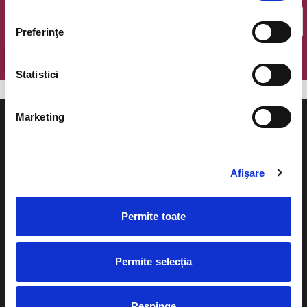
Preferinţe
OK
Statistici
Marketing
Afişare
Evenimente
Ajutor
Teatru
Permite toate
Cum comand bilete?
Concerte si
festivaluri
Plata online sau cash
Permite selecția
Sport
eBilet printat acasa
Pentru copii
Respinge