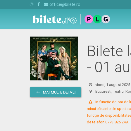
office@bilete.ro
Bilete 
- 01 a
vineri, 1 august 2025
Bucuresti, Teatrul
MAI MULTE DETALII
 În funcție de ora de
minute înainte de spectacol
funcție de disponibilitatea
de telefon 0773 825 249.