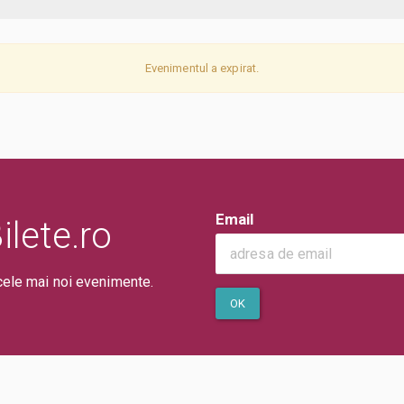
Evenimentul a expirat.
Email
lete.ro
cele mai noi evenimente.
OK