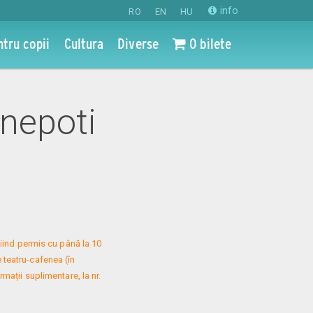
info
RO
EN
HU
ntru copii
Cultura
Diverse
0 bilete
 nepoti
iind permis cu până la 10 
 teatru-cafenea (în 
mații suplimentare, la nr. 