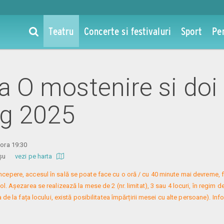
Teatru
Concerte si festivaluri
Sport
Pe
la O mostenire si doi
ug 2025
 ora 19:30
 Roșu
vezi pe harta
 începere, accesul în sală se poate face cu o oră / cu 40 minute mai devreme, f
. Așezarea se realizează la mese de 2 (nr. limitat), 3 sau 4 locuri, în regim de
 de la fața locului, există posibilitatea împărțirii mesei cu alte persoane). Infor