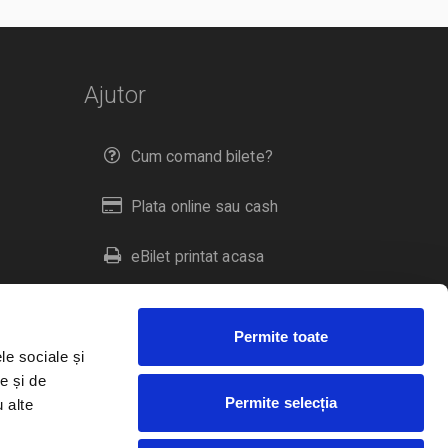
Ajutor
Cum comand bilete?
Plata online sau cash
eBilet printat acasa
Livrare prin curier
Permite toate
Returnare bilete
le sociale și
e și de
Permite selecția
u alte
Duplicare bilete