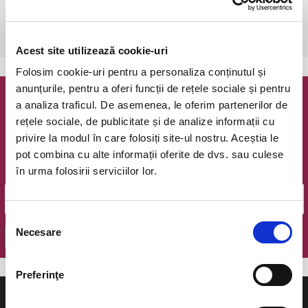
joi, 9 februarie 2017 ora 20:00
Bucuresti, The Hub
vezi pe harta
Acest site utilizează cookie-uri
Folosim cookie-uri pentru a personaliza conținutul și
anunțurile, pentru a oferi funcții de rețele sociale și pentru
a analiza traficul. De asemenea, le oferim partenerilor de
Newsletter @ Bilete.ro
rețele sociale, de publicitate și de analize informații cu
privire la modul în care folosiți site-ul nostru. Aceștia le
Oferte exclusive si o editie saptamanala cu cele mai noi
evenimente.
pot combina cu alte informații oferite de dvs. sau culese
în urma folosirii serviciilor lor.
Email
Selecția
Necesare
consimțământului
OK
Preferinţe