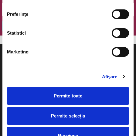
Preferinţe
OK
Statistici
Marketing
Afişare
Evenimente
Ajutor
Teatru
Permite toate
Cum comand bilete?
Concerte si
festivaluri
Plata online sau cash
Permite selecția
Sport
eBilet printat acasa
Pentru copii
Respinge