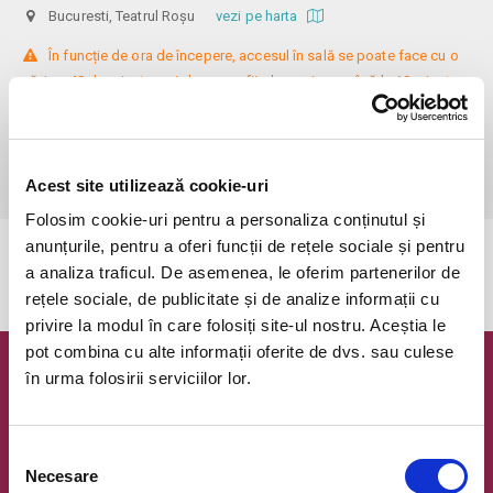
Bucuresti, Teatrul Roșu
vezi pe harta
 În funcție de ora de începere, accesul în sală se poate face cu o 
oră / cu 40 de minute mai devreme, fiind permis cu până la 10 minute 
înainte de spectacol. Așezarea se realizează la mese de 2 (nr. limitat), 3 
sau 4 locuri, în regim de teatru-cafenea (în funcție de disponibilitatea 
de la fața locului, există posibilitatea împărțirii mesei cu alte persoane). 
Informații suplimentare, la nr. de telefon 0773 825 249.
Acest site utilizează cookie-uri
Folosim cookie-uri pentru a personaliza conținutul și
anunțurile, pentru a oferi funcții de rețele sociale și pentru
Evenimentul a expirat.
a analiza traficul. De asemenea, le oferim partenerilor de
rețele sociale, de publicitate și de analize informații cu
privire la modul în care folosiți site-ul nostru. Aceștia le
pot combina cu alte informații oferite de dvs. sau culese
în urma folosirii serviciilor lor.
Newsletter @ Bilete.ro
Oferte exclusive si o editie saptamanala cu cele mai noi
evenimente.
Selecția
Necesare
consimțământului
Email