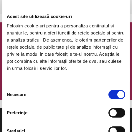
Bucuresti, The Hub
vezi pe harta
Acest site utilizează cookie-uri
Folosim cookie-uri pentru a personaliza conținutul și
anunțurile, pentru a oferi funcții de rețele sociale și pentru
Newsletter @ Bilete.ro
a analiza traficul. De asemenea, le oferim partenerilor de
rețele sociale, de publicitate și de analize informații cu
Oferte exclusive si o editie saptamanala cu cele mai noi
privire la modul în care folosiți site-ul nostru. Aceștia le
evenimente.
pot combina cu alte informații oferite de dvs. sau culese
Email
în urma folosirii serviciilor lor.
Selecția
OK
Necesare
consimțământului
Preferinţe
Statistici