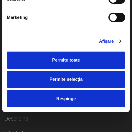
Evenimente
Ajutor
Marketing
Teatru
Cum comand bilete?
Concerte si
festivaluri
Afişare
Plata online sau cash
Sport
eBilet printat acasa
Pentru copii
Permite toate
Cultura
Livrare prin curier
Diverse
Permite selecția
Calendar
Returnare bilete
Respinge
Duplicare bilete
Despre noi