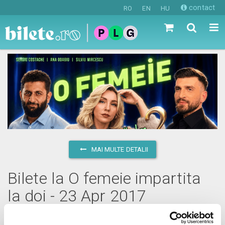
contact
RO
EN
HU
MAI MULTE DETALII
Bilete la O femeie impartita
la doi - 23 Apr 2017
duminică, 23 aprilie 2017 ora 17:00