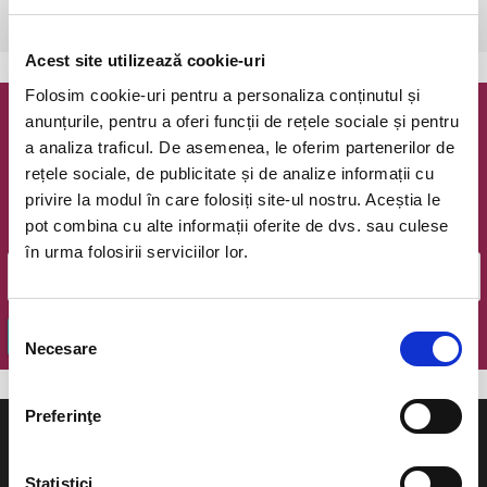
Bucuresti, The Hub
vezi pe harta
Acest site utilizează cookie-uri
Folosim cookie-uri pentru a personaliza conținutul și
anunțurile, pentru a oferi funcții de rețele sociale și pentru
Newsletter @ Bilete.ro
a analiza traficul. De asemenea, le oferim partenerilor de
rețele sociale, de publicitate și de analize informații cu
Oferte exclusive si o editie saptamanala cu cele mai noi
privire la modul în care folosiți site-ul nostru. Aceștia le
evenimente.
pot combina cu alte informații oferite de dvs. sau culese
Email
în urma folosirii serviciilor lor.
Selecția
OK
Necesare
consimțământului
Preferinţe
Statistici