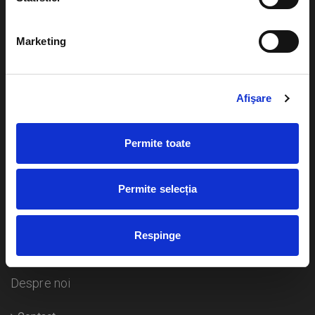
Evenimente
Ajutor
Marketing
Teatru
Cum comand bilete?
Concerte si
festivaluri
Afişare
Plata online sau cash
Sport
eBilet printat acasa
Pentru copii
Permite toate
Cultura
Livrare prin curier
Diverse
Permite selecția
Calendar
Returnare bilete
Respinge
Duplicare bilete
Despre noi