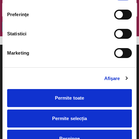
Preferinţe
OK
Statistici
Marketing
Afişare
Evenimente
Ajutor
Teatru
Permite toate
Cum comand bilete?
Concerte si
festivaluri
Plata online sau cash
Permite selecția
Sport
eBilet printat acasa
Pentru copii
Respinge