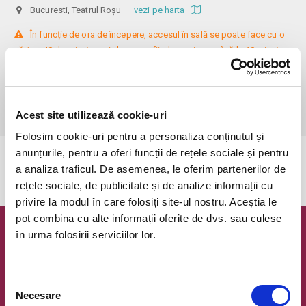
Bucuresti, Teatrul Roșu
vezi pe harta
 În funcție de ora de începere, accesul în sală se poate face cu o 
oră / cu 40 de minute mai devreme, fiind permis cu până la 10 minute 
înainte de spectacol. Așezarea se realizează la mese de 2 (nr. limitat), 3 
sau 4 locuri, în regim de teatru-cafenea (în funcție de disponibilitatea 
de la fața locului, există posibilitatea împărțirii mesei cu alte persoane). 
Informații suplimentare, la nr. de telefon 0773 825 249.
Acest site utilizează cookie-uri
Folosim cookie-uri pentru a personaliza conținutul și
anunțurile, pentru a oferi funcții de rețele sociale și pentru
Evenimentul a expirat.
a analiza traficul. De asemenea, le oferim partenerilor de
rețele sociale, de publicitate și de analize informații cu
privire la modul în care folosiți site-ul nostru. Aceștia le
pot combina cu alte informații oferite de dvs. sau culese
în urma folosirii serviciilor lor.
Newsletter @ Bilete.ro
Oferte exclusive si o editie saptamanala cu cele mai noi
evenimente.
Selecția
Necesare
consimțământului
Email