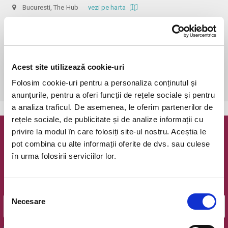
Bucuresti, The Hub
vezi pe harta
 Accesul se poate face cu maximum o oră - cu minimum 15 minute 
mai devreme. Biletele online necesită și rezervare nominală de locuri (la 
mese), la nr. de telefon 0773 825 249, iar așezarea se realizează în 
ordinea în care s-a rezervat. Mesele sunt de 3 sau 4 locuri, iar achiziția 
Acest site utilizează cookie-uri
unuia sau a 2 bilete presupune ocuparea unuia sau a 2 locuri, alături de 
Folosim cookie-uri pentru a personaliza conținutul și
alte persoane.
anunțurile, pentru a oferi funcții de rețele sociale și pentru
a analiza traficul. De asemenea, le oferim partenerilor de
rețele sociale, de publicitate și de analize informații cu
privire la modul în care folosiți site-ul nostru. Aceștia le
Newsletter @ Bilete.ro
pot combina cu alte informații oferite de dvs. sau culese
în urma folosirii serviciilor lor.
Oferte exclusive si o editie saptamanala cu cele mai noi
evenimente.
Email
Selecția
Necesare
consimțământului