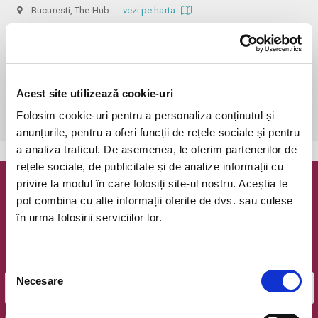
Bucuresti, The Hub
vezi pe harta
 În funcție de ora de începere, accesul în sală se poate face cu o 
oră / cu 40 de minute mai devreme, fiind permis cu până la 10 minute 
înainte de spectacol. Așezarea se realizează la mese de 2 (nr. limitat), 3 
sau 4 locuri, în regim de teatru-cafenea (în funcție de disponibilitatea 
Acest site utilizează cookie-uri
de la fața locului, există posibilitatea împărțirii mesei cu alte persoane). 
Folosim cookie-uri pentru a personaliza conținutul și
Informații suplimentare, la nr. de telefon 0773 825 249.
anunțurile, pentru a oferi funcții de rețele sociale și pentru
a analiza traficul. De asemenea, le oferim partenerilor de
rețele sociale, de publicitate și de analize informații cu
privire la modul în care folosiți site-ul nostru. Aceștia le
Newsletter @ Bilete.ro
pot combina cu alte informații oferite de dvs. sau culese
în urma folosirii serviciilor lor.
Oferte exclusive si o editie saptamanala cu cele mai noi
evenimente.
Email
Selecția
Necesare
consimțământului