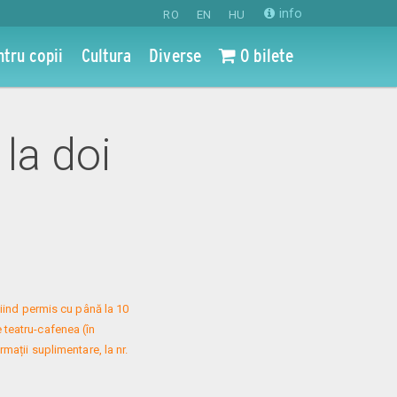
info
RO
EN
HU
ntru copii
Cultura
Diverse
0 bilete
 la doi
iind permis cu până la 10 
 teatru-cafenea (în 
mații suplimentare, la nr. 