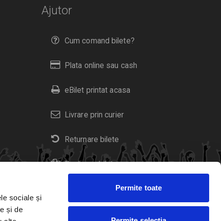
Ajutor
Cum comand bilete?
Plata online sau cash
eBilet printat acasa
Livrare prin curier
Returnare bilete
Duplicare bilete
Permite toate
le sociale și
e și de
Permite selecția