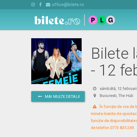
office@bilete.ro
Bilete 
- 12 f
sâmbătă, 12 februari
Bucuresti, The Hu
MAI MULTE DETALII
 În funcție de ora de
minute înainte de spectacol
funcție de disponibilitatea
de telefon 0773 825 249.