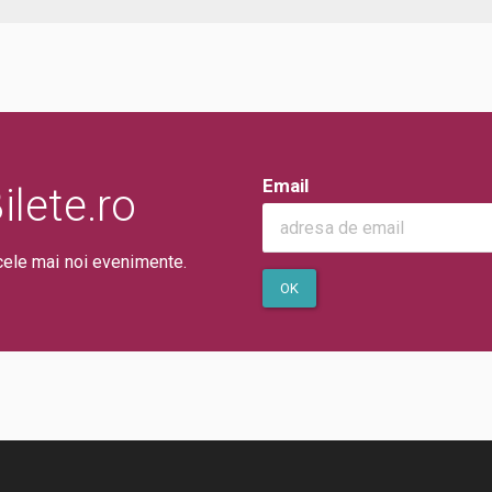
Email
lete.ro
cele mai noi evenimente.
OK