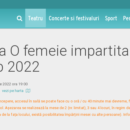
Teatru
Concerte si festivaluri
Sport
Pe
la O femeie impartita
eb 2022
e 2022 ora 19:00
b
vezi pe harta
 începere, accesul în sală se poate face cu o oră / cu 40 minute mai devreme, f
. Așezarea se realizează la mese de 2 (nr. limitat), 3 sau 4 locuri, în regim de
 de la fața locului, există posibilitatea împărțirii mesei cu alte persoane). Infor