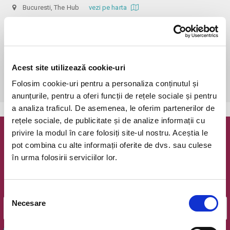
Bucuresti, The Hub
vezi pe harta
 În funcție de ora de începere, accesul în sală se poate face cu o 
oră / cu 40 minute mai devreme, fiind permis cu până la 10 minute 
înainte de spectacol. Așezarea se realizează la mese de 2 (nr. limitat), 3 
sau 4 locuri, în regim de teatru-cafenea (în funcție de disponibilitatea 
Acest site utilizează cookie-uri
de la fața locului, există posibilitatea împărțirii mesei cu alte persoane). 
Folosim cookie-uri pentru a personaliza conținutul și
Informații suplimentare, la nr. de telefon 0773 825 249.
anunțurile, pentru a oferi funcții de rețele sociale și pentru
a analiza traficul. De asemenea, le oferim partenerilor de
rețele sociale, de publicitate și de analize informații cu
privire la modul în care folosiți site-ul nostru. Aceștia le
Newsletter @ Bilete.ro
pot combina cu alte informații oferite de dvs. sau culese
în urma folosirii serviciilor lor.
Oferte exclusive si o editie saptamanala cu cele mai noi
evenimente.
Email
Selecția
Necesare
consimțământului