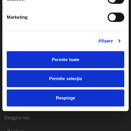
Evenimente
Ajutor
Marketing
Teatru
Cum comand bilete?
Concerte si
festivaluri
Afişare
Plata online sau cash
Sport
eBilet printat acasa
Pentru copii
Permite toate
Cultura
Livrare prin curier
Diverse
Permite selecția
Calendar
Returnare bilete
Respinge
Duplicare bilete
Despre noi