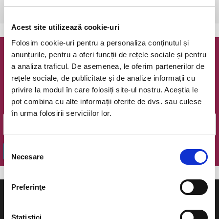
Bucuresti, The Hub
vezi pe harta
Acest site utilizează cookie-uri
Folosim cookie-uri pentru a personaliza conținutul și
anunțurile, pentru a oferi funcții de rețele sociale și pentru
Newsletter @ Bilete.ro
a analiza traficul. De asemenea, le oferim partenerilor de
rețele sociale, de publicitate și de analize informații cu
Oferte exclusive si o editie saptamanala cu cele mai noi
privire la modul în care folosiți site-ul nostru. Aceștia le
evenimente.
pot combina cu alte informații oferite de dvs. sau culese
Email
în urma folosirii serviciilor lor.
Selecția
OK
Necesare
consimțământului
Preferinţe
Statistici