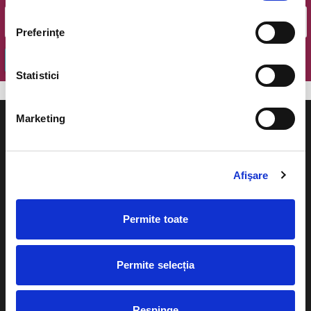
Preferinţe
OK
Statistici
Marketing
Afişare
Evenimente
Ajutor
Teatru
Permite toate
Cum comand bilete?
Concerte si
festivaluri
Plata online sau cash
Permite selecția
Sport
eBilet printat acasa
Pentru copii
Respinge