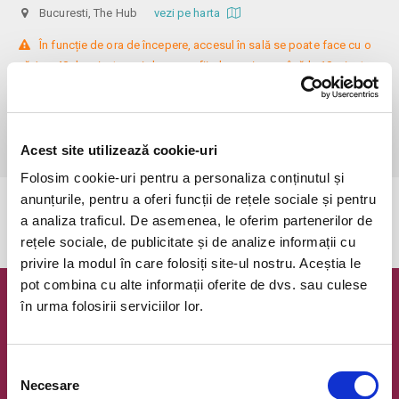
Bucuresti, The Hub
vezi pe harta
 În funcție de ora de începere, accesul în sală se poate face cu o 
oră / cu 40 de minute mai devreme, fiind permis cu până la 10 minute 
înainte de spectacol. Așezarea se realizează la mese de 2 (nr. limitat), 3 
sau 4 locuri, în regim de teatru-cafenea (în funcție de disponibilitatea 
de la fața locului, există posibilitatea împărțirii mesei cu alte persoane). 
Informații suplimentare, la nr. de telefon 0773 825 249.
Acest site utilizează cookie-uri
Folosim cookie-uri pentru a personaliza conținutul și
anunțurile, pentru a oferi funcții de rețele sociale și pentru
Evenimentul a expirat.
a analiza traficul. De asemenea, le oferim partenerilor de
rețele sociale, de publicitate și de analize informații cu
privire la modul în care folosiți site-ul nostru. Aceștia le
pot combina cu alte informații oferite de dvs. sau culese
în urma folosirii serviciilor lor.
Newsletter @ Bilete.ro
Oferte exclusive si o editie saptamanala cu cele mai noi
evenimente.
Selecția
Necesare
consimțământului
Email