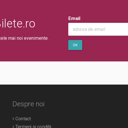
Email
lete.ro
cele mai noi evenimente.
OK
Despre noi
Contact
Termeni si conditii