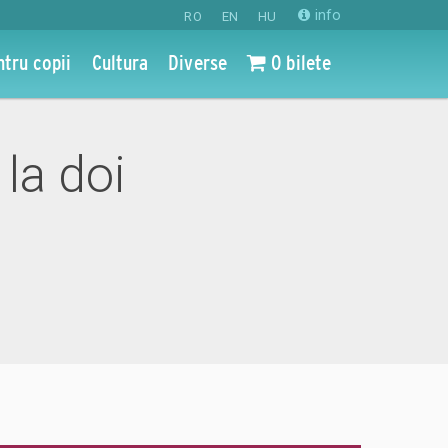
info
RO
EN
HU
ntru copii
Cultura
Diverse
0 bilete
 la doi