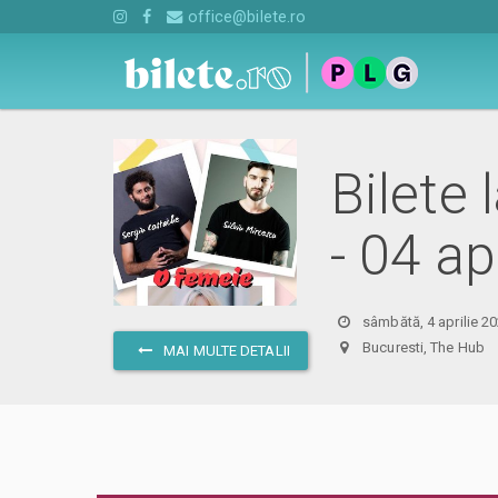
office@bilete.ro
Bilete 
- 04 a
sâmbătă, 4 aprilie 2
Bucuresti, The Hu
MAI MULTE DETALII