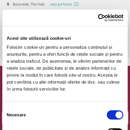
Bucuresti, The Hub
vezi pe harta
 Accesul se poate face cu maximum o oră - cu minimum 15 minute 
mai devreme. Biletele online necesită și rezervare nominală de locuri (la 
mese), la nr. de telefon 0773 825 249, iar așezarea se realizează în 
ordinea în care s-a rezervat. Mesele sunt de 3 sau 4 locuri, iar achiziția 
Acest site utilizează cookie-uri
unuia sau a 2 bilete presupune ocuparea unuia sau a 2 locuri, alături de 
Folosim cookie-uri pentru a personaliza conținutul și
alte persoane.
anunțurile, pentru a oferi funcții de rețele sociale și pentru
a analiza traficul. De asemenea, le oferim partenerilor de
rețele sociale, de publicitate și de analize informații cu
privire la modul în care folosiți site-ul nostru. Aceștia le
Newsletter @ Bilete.ro
pot combina cu alte informații oferite de dvs. sau culese
în urma folosirii serviciilor lor.
Oferte exclusive si o editie saptamanala cu cele mai noi
evenimente.
Email
Selecția
Necesare
consimțământului