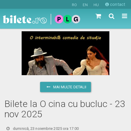
contact
RO
EN
HU
MAI MULTE DETALII
Bilete la O cina cu bucluc - 23
nov 2025
duminică, 23 noiembrie 2025 ora 17:00