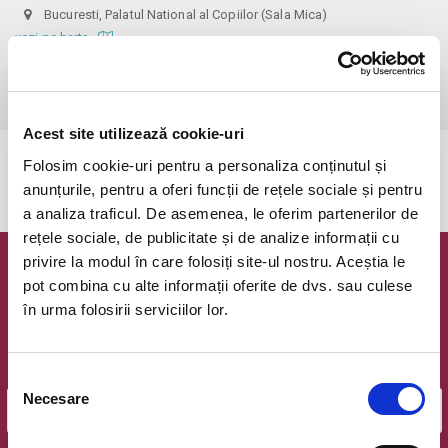
Bucuresti, Palatul National al Copiilor (Sala Mica)
vezi pe harta
 Intrarea în sală se face în ordine sosirii. Accesul se va face cu 20 
de minute înainte de inceperea spectacolului.
Acest site utilizează cookie-uri
Folosim cookie-uri pentru a personaliza conținutul și
Evenimentul a expirat.
anunțurile, pentru a oferi funcții de rețele sociale și pentru
a analiza traficul. De asemenea, le oferim partenerilor de
rețele sociale, de publicitate și de analize informații cu
privire la modul în care folosiți site-ul nostru. Aceștia le
Newsletter @ Bilete.ro
pot combina cu alte informații oferite de dvs. sau culese
în urma folosirii serviciilor lor.
Oferte exclusive si o editie saptamanala cu cele mai noi
evenimente.
Email
Selecția
Necesare
consimțământului