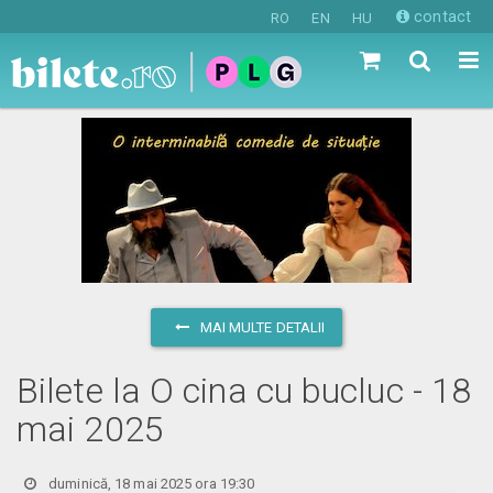
contact
RO
EN
HU
MAI MULTE DETALII
Bilete la O cina cu bucluc - 18
mai 2025
duminică, 18 mai 2025 ora 19:30