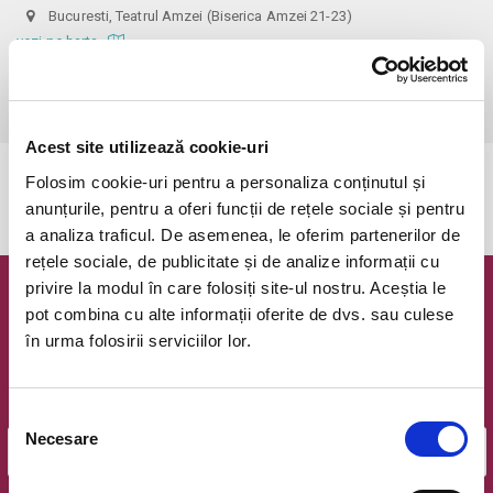
Bucuresti, Teatrul Amzei (Biserica Amzei 21-23)
vezi pe harta
 Intrarea în sală se face în ordine sosirii. Accesul se va face cu 20 
de minute înainte de inceperea spectacolului.
Acest site utilizează cookie-uri
Folosim cookie-uri pentru a personaliza conținutul și
Evenimentul a expirat.
anunțurile, pentru a oferi funcții de rețele sociale și pentru
a analiza traficul. De asemenea, le oferim partenerilor de
rețele sociale, de publicitate și de analize informații cu
privire la modul în care folosiți site-ul nostru. Aceștia le
Newsletter @ Bilete.ro
pot combina cu alte informații oferite de dvs. sau culese
în urma folosirii serviciilor lor.
Oferte exclusive si o editie saptamanala cu cele mai noi
evenimente.
Email
Selecția
Necesare
consimțământului