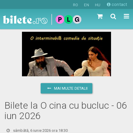
contact
RO
EN
HU
MAI MULTE DETALII
Bilete la O cina cu bucluc - 06
iun 2026
sâmbătă, 6 iunie 2026 ora 18:30