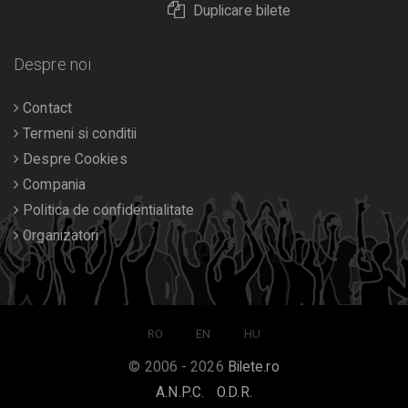
Duplicare bilete
Despre noi
Contact
Termeni si conditii
Despre Cookies
Compania
Politica de confidentialitate
Organizatori
RO
EN
HU
© 2006 - 2026
Bilete.ro
A.N.P.C.
O.D.R.