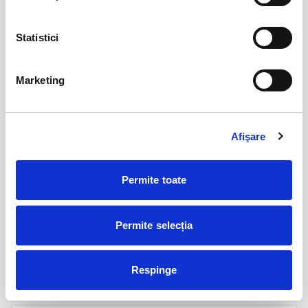
12
VIYAF VIRTUOSI - MARILE CONCERTE
Statistici
PENTRU PIAN II
aug
Arad
BILETE
Marketing
Șoricelul neascultător
23
Afişare
aug
Bucuresti
BILETE
Permite toate
Perfect Necăsătoriți
09
Permite selecția
sept
Bucuresti
Respinge
BILETE