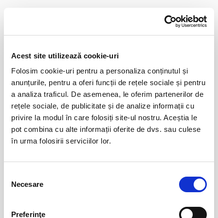
de emotii si trairi intense si bucura-te alaturi de acestia, intr-o seara
Distribuie aceasta pagina
aniversara plina de „bucluc”!
Acest site utilizează cookie-uri
Folosim cookie-uri pentru a personaliza conținutul și
Evenimente similare
anunțurile, pentru a oferi funcții de rețele sociale și pentru
a analiza traficul. De asemenea, le oferim partenerilor de
07
Cerere in casatorie - Compania La Mustata
rețele sociale, de publicitate și de analize informații cu
aug
privire la modul în care folosiți site-ul nostru. Aceștia le
Bucuresti
pot combina cu alte informații oferite de dvs. sau culese
BILETE
în urma folosirii serviciilor lor.
Copiii au idei trăsnite
08
Selecția
aug
Necesare
consimțământului
Bucuresti
BILETE
Preferinţe