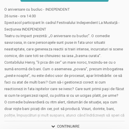
O aniversare cu bucluc - INDEPENDENT
26 iunie - ora 14.00
Spectacol participant în cadrul Festivalului Independent La Mustață -
Secțiunea INDEPENDENT
Teatru cu Impact prezintă: „O aniversare cu bucluc”. O comedie
savuroasa, in care personajele sunt puse in fata unor situatii
neasteptate, care genereaza reactii si trairi intense, incurcaturi si scene
comice, din care toti se chinuiesc sa iasa „basma curata”.
Contabilului Henry, "îi pica din cer" un mare noroc, trezindu-se cu o
sumă enormă de bani. Cum o asemenea „povara”, precum imbogatirea
„peste noapte”, nu este deloc usor de procesat, apar întrebările: ce să
faci cu atat de multi bani? Cum să-i gestionezi corect si cum
reactionezi in fata ispitelor care se ivesc? Care sunt primii paşi de făcut
si cum te organizezi rapid, cu politia si cu un ucigas platit, pe urme?
O comedie bulevardieră cu ritm alert, răsturnări de situație, așa cum
doar niște bani picați din cer, pot să producă. Visuri, dorinte, bani,
poliție, împușcături și mult suspans, atunci când îndrăznești să speri că
viața familiei poate fi altfel, peste noapte.
CONTINUARE
Vino sa vezi cum reusesc personajele noastre sa gestioneze caruselul