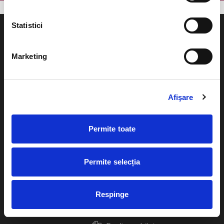
Statistici
Marketing
Evenimente
Ajutor
Teatru
Afişare
Cum comand bilete?
Concerte si
festivaluri
Plata online sau cash
Permite toate
Sport
eBilet printat acasa
Pentru copii
Permite selecția
Cultura
Livrare prin curier
Diverse
Respinge
Calendar
Returnare bilete