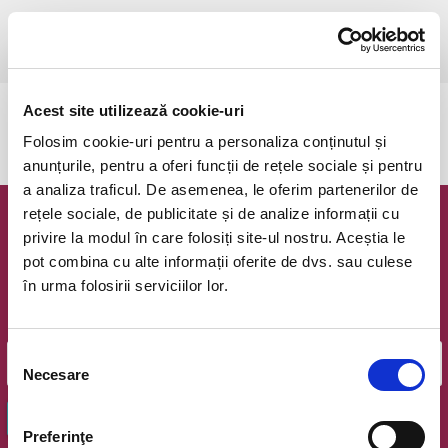
joi, 4 decembrie 2025 ora 19:00
Csikszereda, Csiki Mozi
vezi pe harta
Acest site utilizează cookie-uri
Evenimentul a expirat.
Folosim cookie-uri pentru a personaliza conținutul și
anunțurile, pentru a oferi funcții de rețele sociale și pentru
a analiza traficul. De asemenea, le oferim partenerilor de
rețele sociale, de publicitate și de analize informații cu
Newsletter @ Bilete.ro
privire la modul în care folosiți site-ul nostru. Aceștia le
pot combina cu alte informații oferite de dvs. sau culese
Oferte exclusive si o editie saptamanala cu cele mai noi
în urma folosirii serviciilor lor.
evenimente.
Email
Selecția
Necesare
consimțământului
OK
Preferinţe