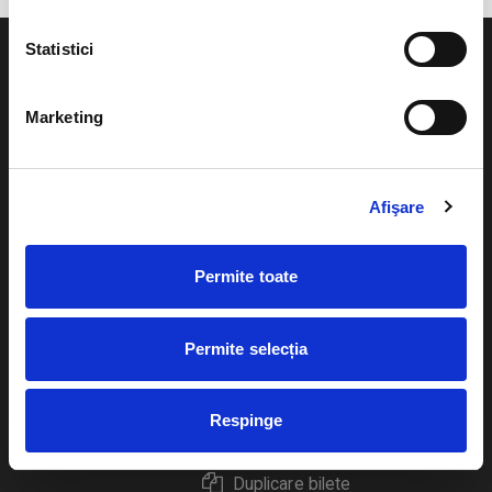
Statistici
Marketing
Evenimente
Ajutor
Teatru
Afişare
Cum comand bilete?
Concerte si
festivaluri
Plata online sau cash
Permite toate
Sport
eBilet printat acasa
Pentru copii
Permite selecția
Cultura
Livrare prin curier
Diverse
Respinge
Calendar
Returnare bilete
Duplicare bilete