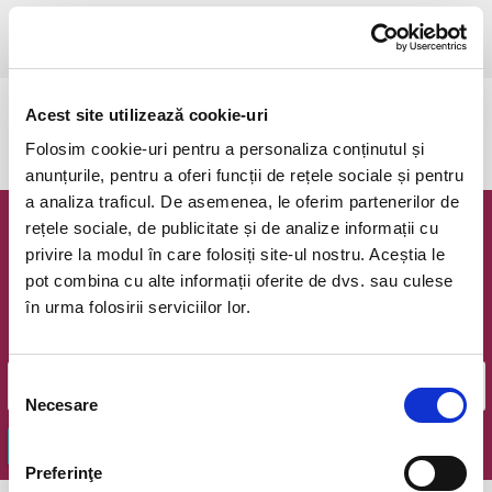
Timisoara, Teatrul pentru Copii si Tineret Merlin
vezi pe harta
Acest site utilizează cookie-uri
Evenimentul a expirat.
Folosim cookie-uri pentru a personaliza conținutul și
anunțurile, pentru a oferi funcții de rețele sociale și pentru
a analiza traficul. De asemenea, le oferim partenerilor de
rețele sociale, de publicitate și de analize informații cu
Newsletter @ Bilete.ro
privire la modul în care folosiți site-ul nostru. Aceștia le
pot combina cu alte informații oferite de dvs. sau culese
Oferte exclusive si o editie saptamanala cu cele mai noi
în urma folosirii serviciilor lor.
evenimente.
Email
Selecția
Necesare
consimțământului
OK
Preferinţe