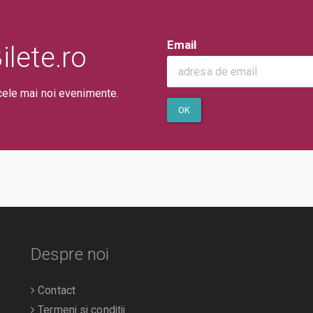
Email
lete.ro
cele mai noi evenimente.
OK
Despre noi
Contact
Termeni si conditii