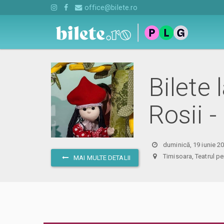
office@bilete.ro
Bilete 
Rosii -
duminică, 19 iunie 2
Timisoara, Teatrul p
MAI MULTE DETALII