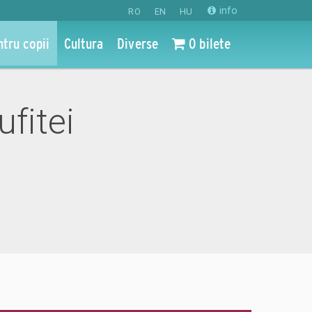
info
RO
EN
HU
ntru copii
Cultura
Diverse
0 bilete
ufitei