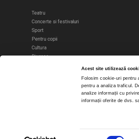
Teatru
Concerte si festivaluri
Sport
Pentru copii
Cultura
Diverse
Acest site utilizează cook
Calendarul evenimentelor
Folosim cookie-uri pentru a 
pentru a analiza traficul. 
analize informații cu privir
informații oferite de dvs. sa
© 2006 - 2026
Bilete.ro
Selecția
A.N.P.C.
O.D.R.