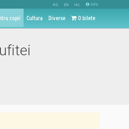
info
RO
EN
HU
ntru copii
Cultura
Diverse
0 bilete
ufitei