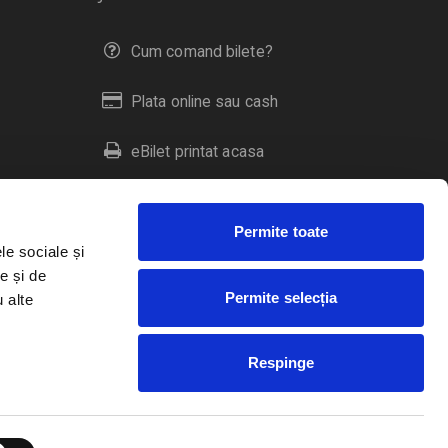
Cum comand bilete?
Plata online sau cash
eBilet printat acasa
Livrare prin curier
Permite toate
Returnare bilete
le sociale și
e și de
Permite selecția
u alte
Duplicare bilete
Respinge
RO
EN
HU