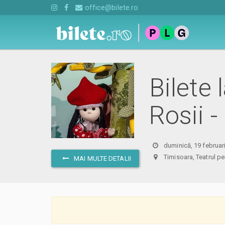
office@bilete.ro
Bilete 
Rosii 
duminică, 19 februar
Timisoara, Teatrul p
MAI MULTE DETALII