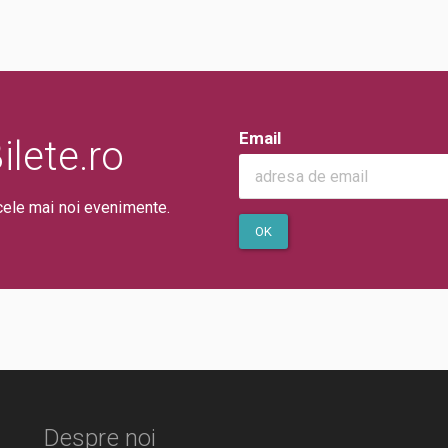
Email
lete.ro
cele mai noi evenimente.
OK
Despre noi