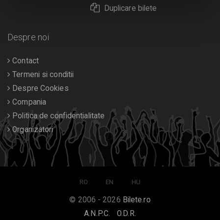
Duplicare bilete
Despre noi
Contact
Termeni si conditii
Despre Cookies
Compania
Politica de confidentialitate
Organizatori
RO
EN
HU
© 2006 - 2026
Bilete.ro
A.N.P.C.
O.D.R.