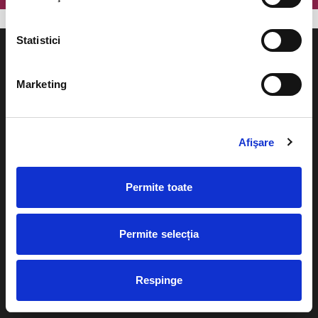
Statistici
Marketing
Evenimente
Ajutor
Afişare
Teatru
Cum comand bilete?
Concerte si
festivaluri
Permite toate
Plata online sau cash
Sport
eBilet printat acasa
Pentru copii
Permite selecția
Cultura
Livrare prin curier
Diverse
Respinge
Calendar
Returnare bilete