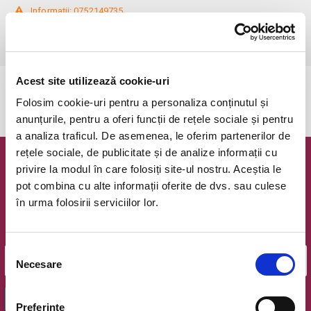
 Informații: 0752149735

Biletele cu reducere se pot achiziționa doar la Agenția teatrală, pe baza 
documentelor justificative: carnet de elev/student, cupon de pensie.
Acest site utilizează cookie-uri
Evenimentul a expirat.
Folosim cookie-uri pentru a personaliza conținutul și
anunțurile, pentru a oferi funcții de rețele sociale și pentru
a analiza traficul. De asemenea, le oferim partenerilor de
rețele sociale, de publicitate și de analize informații cu
Newsletter @ Bilete.ro
privire la modul în care folosiți site-ul nostru. Aceștia le
pot combina cu alte informații oferite de dvs. sau culese
Oferte exclusive si o editie saptamanala cu cele mai noi
în urma folosirii serviciilor lor.
evenimente.
Email
Selecția
Necesare
consimțământului
OK
Preferinţe