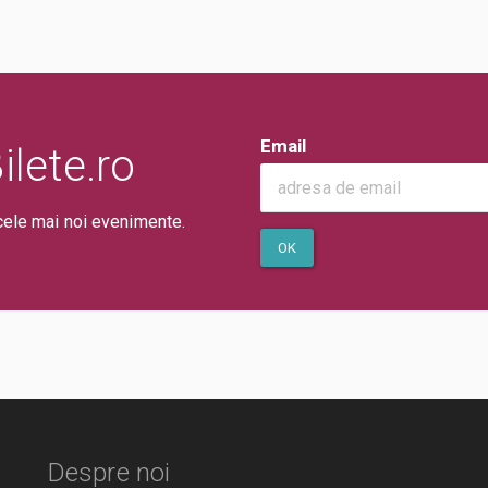
Email
lete.ro
cele mai noi evenimente.
OK
Despre noi