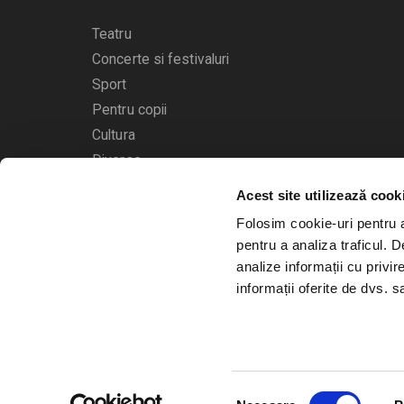
Teatru
Concerte si festivaluri
Sport
Pentru copii
Cultura
Diverse
Acest site utilizează cook
Calendarul evenimentelor
Folosim cookie-uri pentru a 
pentru a analiza traficul. 
analize informații cu privir
informații oferite de dvs. sa
© 2006 - 2026
Bilete.ro
Selecția
A.N.P.C.
O.D.R.