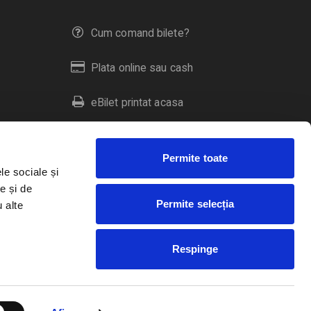
Cum comand bilete?
Plata online sau cash
eBilet printat acasa
Livrare prin curier
Permite toate
Returnare bilete
le sociale și
e și de
Permite selecția
u alte
Duplicare bilete
Respinge
RO
EN
HU