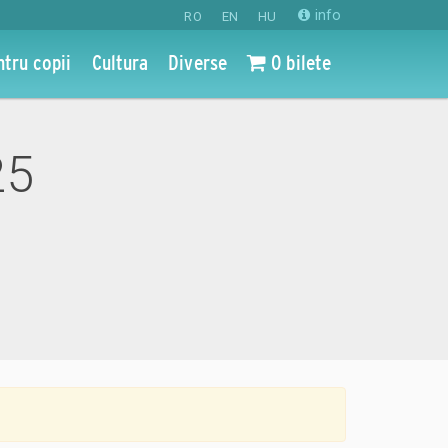
info
RO
EN
HU
ntru copii
Cultura
Diverse
0 bilete
25