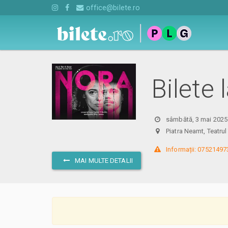
office@bilete.ro
Bilete
sâmbătă, 3 mai 2025
Piatra Neamt, Teatru
 Informații: 07521497
MAI MULTE DETALII