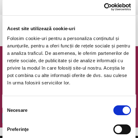
Ramnicu Valcea, Cinema Geo Saizescu
vezi pe harta
Evenimentul a expirat.
Acest site utilizează cookie-uri
Folosim cookie-uri pentru a personaliza conținutul și
anunțurile, pentru a oferi funcții de rețele sociale și pentru
a analiza traficul. De asemenea, le oferim partenerilor de
Newsletter @ Bilete.ro
rețele sociale, de publicitate și de analize informații cu
privire la modul în care folosiți site-ul nostru. Aceștia le
Oferte exclusive si o editie saptamanala cu cele mai noi
pot combina cu alte informații oferite de dvs. sau culese
evenimente.
în urma folosirii serviciilor lor.
Email
Selecția
Necesare
consimțământului
OK
Preferinţe