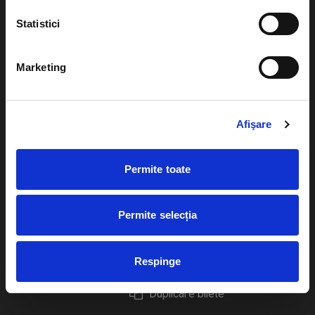
Statistici
Marketing
Evenimente
Ajutor
Teatru
Cum comand bilete?
Afişare
Concerte si
festivaluri
Plata online sau cash
Permite toate
Sport
eBilet printat acasa
Pentru copii
Cultura
Permite selecția
Livrare prin curier
Diverse
Calendar
Returnare bilete
Respinge
Duplicare bilete