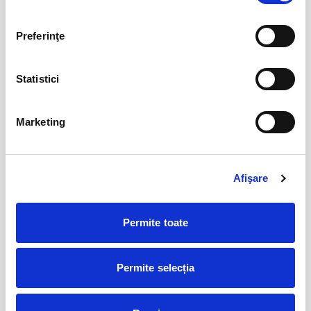
Csíki Jazz - International Jazz
14
Festival
aug
Preferinţe
Csikszereda
BILETE
Statistici
Șoricelul neascultător
23
Marketing
aug
Bucuresti
BILETE
Afişare
AȘTEPTÂNDU-L PE ULISE
17
Permite toate
sept
Cluj-Napoca
BILETE
Permite selecția
17
Deschiderea Stagiunii - Filarmonica Pitesti