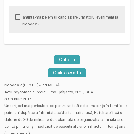
anunta-ma pe email cand apare urmatorul eveniment la
Nobody 2
Cultura
Csíkszereda
Nobody 2 (Dub Hu) - PREMIERĂ
Acțiune/comedie, regia: Timo Tjahjanto, 2025, SUA
89 minute, N-15
Uneori, cel mai periculos loc pentru un tată este... vacanța în familie. La
patru ani după ce a înfruntat accidental mafia rusă, Hutch are încă o
datorie de 30 de milioane de dolari față de organizația criminală și o
achită printr-un șir nesfârșit de execuții ale unor infractori internaționali.
(cinemagia.ro)