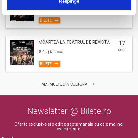
Respinge
sept
Pitesti
BILETE
MOARTEA LA TEATRUL DE REVISTĂ
17
sept
Cluj-Napoca
BILETE
MAI MULTE DIN CULTURA
Newsletter @ Bilete.ro
Oferte exclusive si o editie saptamanala cu cele mai noi
evenimente.