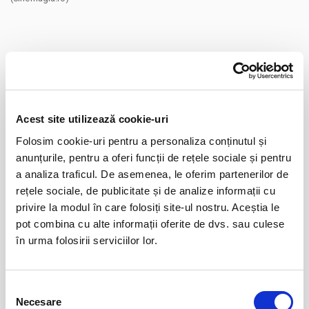
Distribuie aceasta pagina
Acest site utilizează cookie-uri
Folosim cookie-uri pentru a personaliza conținutul și
anunțurile, pentru a oferi funcții de rețele sociale și pentru
a analiza traficul. De asemenea, le oferim partenerilor de
rețele sociale, de publicitate și de analize informații cu
Evenimente similare
privire la modul în care folosiți site-ul nostru. Aceștia le
pot combina cu alte informații oferite de dvs. sau culese
12
VIYAF VIRTUOSI - MARILE CONCERTE
PENTRU PIAN II
în urma folosirii serviciilor lor.
aug
Arad
BILETE
Selecția
Necesare
consimțământului