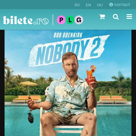
contact
RO
EN
HU