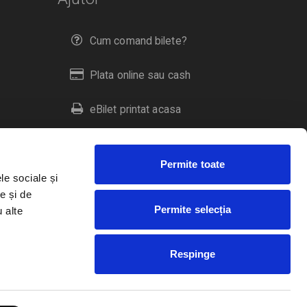
Cum comand bilete?
Plata online sau cash
eBilet printat acasa
Livrare prin curier
Permite toate
Returnare bilete
le sociale și
e și de
Permite selecția
u alte
Duplicare bilete
Respinge
RO
EN
HU