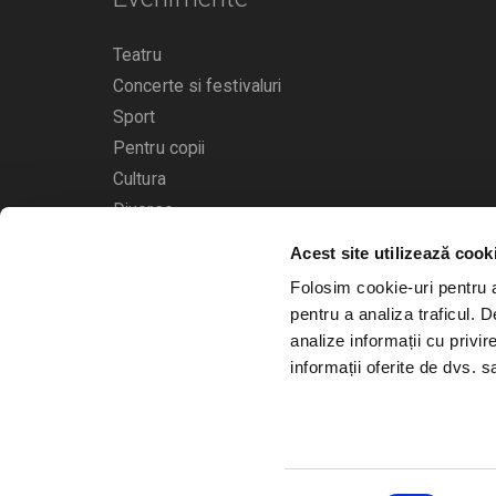
Teatru
Concerte si festivaluri
Sport
Pentru copii
Cultura
Diverse
Acest site utilizează cook
Calendarul evenimentelor
Folosim cookie-uri pentru a 
pentru a analiza traficul. 
analize informații cu privir
informații oferite de dvs. sa
© 2006 - 2026
Bilete.ro