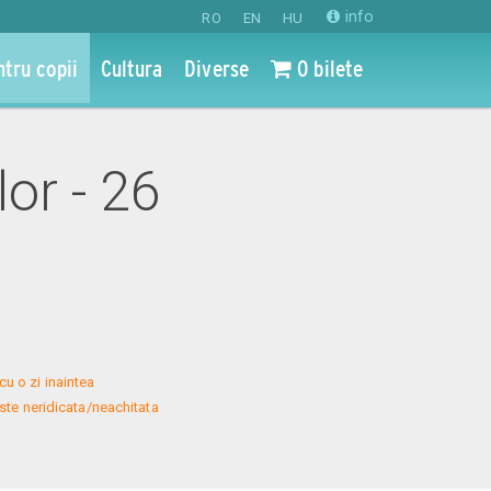
info
RO
EN
HU
ntru copii
Cultura
Diverse
0 bilete
lor - 26
u o zi inaintea 
te neridicata/neachitata 