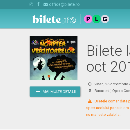
office@bilete.ro
Bilete 
oct 20
vineri, 26 octombrie
Bucuresti, Opera C
MAI MULTE DETALII
 Biletele comandate p
spectacolului pana in ora
nu mai este valabila.