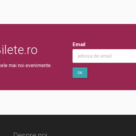
Email
lete.ro
cele mai noi evenimente.
OK
Despre noi