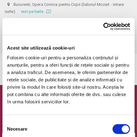
Bucuresti, Opera Comica pentru Copii (Salonul Mozart - intrare
curte)
vezi pe harta
 Biletele comandate pe www.bilete.ro cu maximum 3 zile inainte de 
spectacol, se vor achita/ridica cu o zi inaintea spectacolului pana in 
ora 12:00. Dupa aceasta ora/data, nici o comanda de bilete plasata 
online care este neridicata/neachitata nu mai este valabila.
Acest site utilizează cookie-uri
Folosim cookie-uri pentru a personaliza conținutul și
anunțurile, pentru a oferi funcții de rețele sociale și pentru
Evenimentul a expirat.
a analiza traficul. De asemenea, le oferim partenerilor de
rețele sociale, de publicitate și de analize informații cu
privire la modul în care folosiți site-ul nostru. Aceștia le
pot combina cu alte informații oferite de dvs. sau culese
Newsletter @ Bilete.ro
în urma folosirii serviciilor lor.
Oferte exclusive si o editie saptamanala cu cele mai noi
evenimente.
Selecția
Email
Necesare
consimțământului