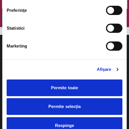
Preferinţe
OK
Statistici
Marketing
Evenimente
Ajutor
Afişare
Teatru
Cum comand bilete?
Permite toate
Concerte si
festivaluri
Plata online sau cash
Sport
Permite selecția
eBilet printat acasa
Pentru copii
Cultura
Respinge
Livrare prin curier