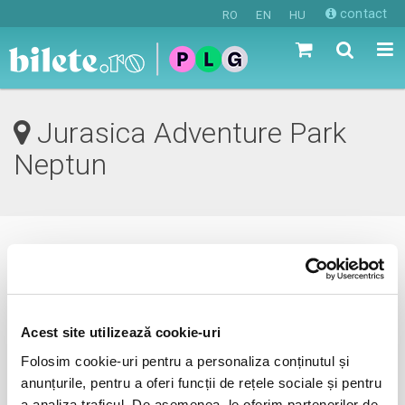
contact
RO
EN
HU
Jurasica Adventure Park
Neptun
0 evenimente in viitorul apropiat
revino mai tarziu
Acest site utilizează cookie-uri
Folosim cookie-uri pentru a personaliza conținutul și
anunțurile, pentru a oferi funcții de rețele sociale și pentru
anunta-ma pe email cand apare urmatorul eveniment la
a analiza traficul. De asemenea, le oferim partenerilor de