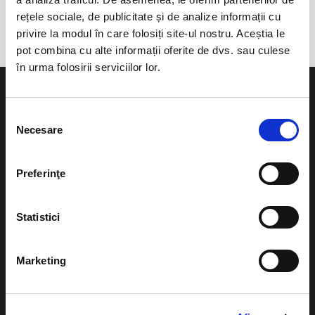
Jurasica Adventure Park
rețele sociale, de publicitate și de analize informații cu
privire la modul în care folosiți site-ul nostru. Aceștia le
pot combina cu alte informații oferite de dvs. sau culese
în urma folosirii serviciilor lor.
Selecția
Necesare
consimțământului
Evenimente
Ajutor
Preferinţe
Teatru
Cum comand bilete?
Concerte si
Statistici
festivaluri
Plata online sau cash
Sport
eBilet printat acasa
Marketing
Pentru copii
Cultura
Livrare prin curier
Diverse