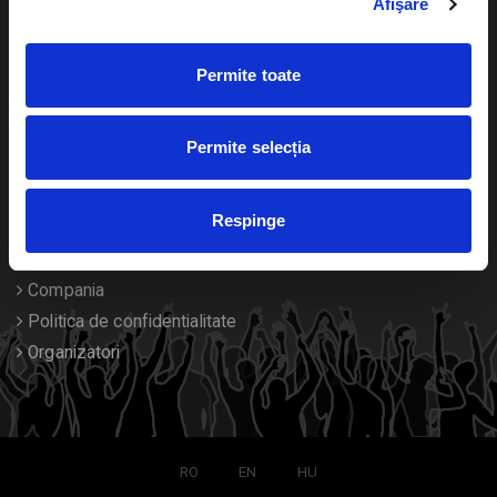
Afişare
Calendar
Returnare bilete
Permite toate
Duplicare bilete
Despre noi
Permite selecția
Contact
Respinge
Termeni si conditii
Despre Cookies
Compania
Politica de confidentialitate
Organizatori
RO
EN
HU